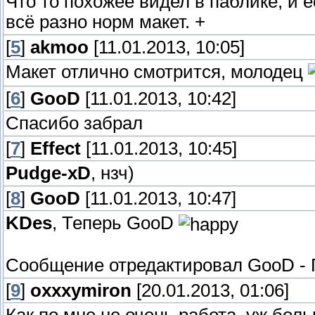
Что то похожее видел в паблике, и 
всё разно норм макет. +
[
5
]
akmoo
[11.01.2013, 10:05]
Макет отлично смотрится, молодец
[
6
]
GooD
[11.01.2013, 10:42]
Спасибо забрал
[
7
]
Effect
[11.01.2013, 10:45]
Pudge-xD
, нзч)
[
8
]
GooD
[11.01.2013, 10:47]
KDes
, Теперь GooD
Сообщение отредактировал
GooD
-
[
9
]
oxxxymiron
[20.01.2013, 01:06]