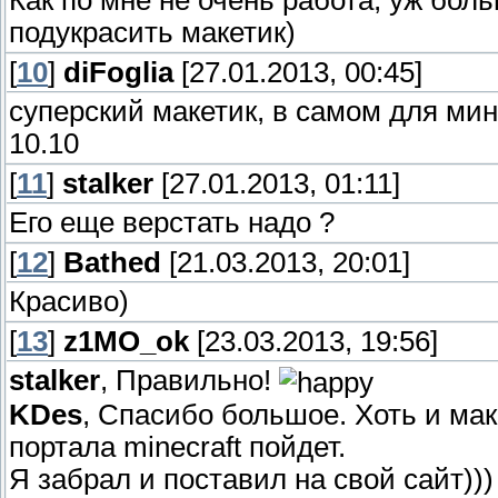
Как по мне не очень работа, уж бол
подукрасить макетик)
[
10
]
diFoglia
[27.01.2013, 00:45]
суперский макетик, в самом для ми
10.10
[
11
]
stalker
[27.01.2013, 01:11]
Его еще верстать надо ?
[
12
]
Bathed
[21.03.2013, 20:01]
Красиво)
[
13
]
z1MO_ok
[23.03.2013, 19:56]
stalker
, Правильно!
KDes
, Спасибо большое. Хоть и мак
портала minecraft пойдет.
Я забрал и поставил на свой сайт)))