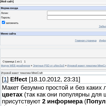
[
Мой сайт
]
Форма входа
Логин:
Пароль:
запомнить
Забыл
Меню сайта
Главная страница
Инфо
Страница
1
из
1
1
Форум WEB дизайнеров
»
Элитные PSD от uNexSuS
»
Игровой макет тематики MineCr
Игровой макет тематики MineCraft
[
1
]
Effect
[18.10.2012, 23:31]
Макет безумно простой и без каких 
цветах
(так как они популярны для
присутствуют
2 информера
(
Попул