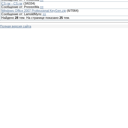
CS rar - CS.rar
(
3
/
6334
)
Сообщение от:
PrestonMa
»»
Windows Office 2007 Professional KeyGen.zip
(
6
/
7064
)
Сообщение от:
LamoldMync
»»
Найдено
28
тем. На странице показано
25
тем.
Полная версия сайта