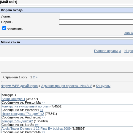
[
Мой сайт
]
Форма входа
Логин:
Пароль:
запомнить
Забыл
Меню сайта
Главная страница
Инфо
Страница
1
из
2
1
2
»
Форум WEB дизайнеров
»
Администрация проекта uNexSuS
»
Конкурсы
Конкурсы
Ваши конкурсы
(
3
/
6777
)
Сообщение от:
PrestonMa
»»
Конкурс на уникальный логотип
(
4
/
4551
)
Сообщение от:
WarhenSi
»»
Итоги конкурса "Рандом" #2
(
7
/
6341
)
Сообщение от:
Amchieoxit
»»
Конкурс "Рандом" #2
(
13
/
2660
)
Сообщение от:
kanSo
»»
Abula Tower Defense 1 12 Final By bobiras2009
(
8
/
25893
)
Сообщение от:
PrestonMa
»»