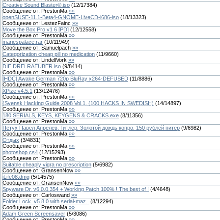
Creative Sound Blaster®.iso
(
12
/
17384
)
Сообщение от:
PrestonMa
»»
openSUSE-11.1-Beta4-GNOME-LiveCD-i686-iso
(
18
/
13323
)
Сообщение от:
LestezFainc
»»
Move the Box Pro v1 6 [PD]
(
12
/
12558
)
Сообщение от:
PrestonMa
»»
mariespalace.rar
(
10
/
11949
)
Сообщение от:
Samuelpach
»»
Categorization cheap pill no medication
(
11
/
9660
)
Сообщение от:
LindellVork
»»
DIE DREI RAEUBER.iso
(
9
/
8414
)
Сообщение от:
PrestonMa
»»
[HDC] Awake German 720p BluRay x264-DEFUSED
(
11
/
8886
)
Сообщение от:
PrestonMa
»»
XPize v4.5.1
(
13
/
12476
)
Сообщение от:
PrestonMa
»»
(Svensk Hacking Guide 2008 Vol.1. (100 HACKS IN SWEDISH)
(
14
/
14897
)
Сообщение от:
PrestonMa
»»
180 SERIALS, KEYS, KEYGENS & CRACKS.exe
(
8
/
11356
)
Сообщение от:
PrestonMa
»»
Петух Павел Апрелев. Гитлер. Золотой дождь копро. 150 рублей питер
(
9
/
6982
)
Сообщение от:
PrestonMa
»»
Отдых
(
3
/
4831
)
Сообщение от:
PrestonMa
»»
photoshop cs4
(
12
/
15293
)
Сообщение от:
PrestonMa
»»
Suitable cheaply vigra no prescription
(
5
/
6982
)
Сообщение от:
GransenNow
»»
iLife08.dmg
(
5
/
14575
)
Сообщение от:
GransenNow
»»
Spyware Dr. v6.0.0.354 + Working Patch 100% ! The best of !
(
4
/
4648
)
Сообщение от:
Carloswand
»»
Folder Lock. v5.8.0 with serial-maz..
(
8
/
12294
)
Сообщение от:
PrestonMa
»»
Adam Green Screensaver
(
5
/
3086
)
Сообщение от:
PrestonMa
»»