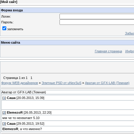
[
Мой сайт
]
Форма входа
Логин:
Пароль:
запомнить
Забыл
Меню сайта
Главная страница
Инфо
Страница
1
из
1
1
Форум WEB дизайнеров
»
Элитные PSD от uNexSuS
»
Аватар от GFX-LAB (Темная)
Аватар от GFX-LAB (Темная)
[
1
]
Саша
[20.05.2013, 15:39]
[
2
]
ElemezoR
[26.05.2013, 22:20]
мм че то нехватает 5.10
[
3
]
Саша
[29.05.2013, 19:52]
ElemezoR
, а что именно?