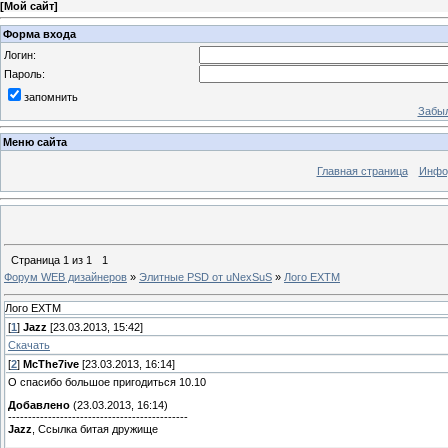
[
Мой сайт
]
Форма входа
Логин:
Пароль:
запомнить
Забыл
Меню сайта
Главная страница
Инфо
Страница
1
из
1
1
Форум WEB дизайнеров
»
Элитные PSD от uNexSuS
»
Лого EXTM
Лого EXTM
[
1
]
Jazz
[23.03.2013, 15:42]
Скачать
[
2
]
McThe7ive
[23.03.2013, 16:14]
О спасибо большое пригодиться 10.10
Добавлено
(23.03.2013, 16:14)
---------------------------------------------
Jazz
, Ссылка битая дружище