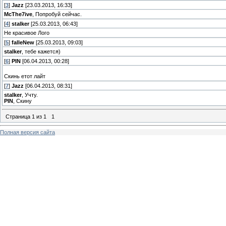
[
3
]
Jazz
[23.03.2013, 16:33]
McThe7ive
, Попробуй сейчас.
[
4
]
stalker
[25.03.2013, 06:43]
Не красивое Лого
[
5
]
falleNew
[25.03.2013, 09:03]
stalker
, тебе кажется)
[
6
]
PIN
[06.04.2013, 00:28]
Скинь етот лайт
[
7
]
Jazz
[06.04.2013, 08:31]
stalker
, Учту.
PIN
, Скину
Страница
1
из
1
1
Полная версия сайта