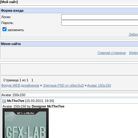
[
Мой сайт
]
Форма входа
Логин:
Пароль:
запомнить
Забыл
Меню сайта
Главная страница
Инфо
Страница
1
из
1
1
Форум WEB дизайнеров
»
Элитные PSD от uNexSuS
»
Avatar 150x150
Avatar 150x150
[
1
]
McThe7ive
[15.03.2013, 19:20]
Avatar 150x150 by
Designer McThe7ive