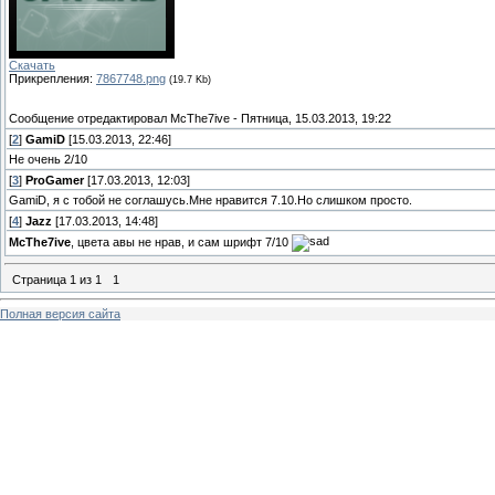
Скачать
Прикрепления:
7867748.png
(19.7 Kb)
Сообщение отредактировал
McThe7ive
-
Пятница, 15.03.2013, 19:22
[
2
]
GamiD
[15.03.2013, 22:46]
Не очень 2/10
[
3
]
ProGamer
[17.03.2013, 12:03]
GamiD, я с тобой не соглашусь.Мне нравится 7.10.Но слишком просто.
[
4
]
Jazz
[17.03.2013, 14:48]
McThe7ive
, цвета авы не нрав, и сам шрифт 7/10
Страница
1
из
1
1
Полная версия сайта