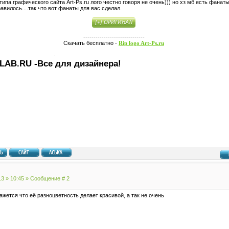
типа графического сайта Art-Ps.ru лого честно говоря не очень))) но хз мб есть фанат
авилось....так что вот фанаты для вас сделал.
------------------------------
Скачать бесплатно -
Rip logo Art-Ps.ru
LAB.RU -Все для дизайнера!
13 » 10:45 » Сообщение #
2
ажется что её разноцветность делает красивой, а так не очень