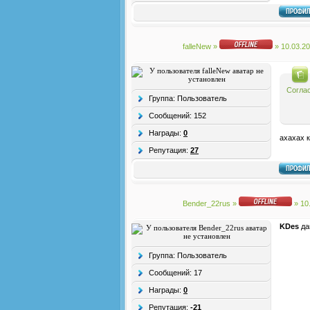
falleNew
»
» 10.03.2
Соглас
Группа: Пользователь
Сообщений:
152
Награды:
0
ахахах 
Репутация:
27
Bender_22rus
»
» 10
KDes
да
Группа: Пользователь
Сообщений:
17
Награды:
0
Репутация:
-21