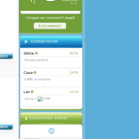
ч. ч.
Сегодня нас посетило
0
людей
КОММЕНТАРИИ
SiNGle
00:54
Качаем ребята
Саша
18:55
psd вид коммент...
LAIN
, молодчик)
Lain
13:19
мини-чат для тв...
Автор я
Темный музыкаль...
ПОПУЛЯРНЫЕ ФАЙЛЫ
Элементы дизайн...