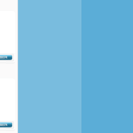
Темный музыкаль...
Элементы дизайн...
3 вида горизонт...
маленькие кнопк...