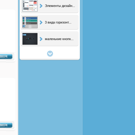
3 вида горизонт...
маленькие кнопк...
Текстовый Редак...
Набор элементов
Переключатель с...
Pack элементов ...
psd вид коммент...
мини-чат для тв...