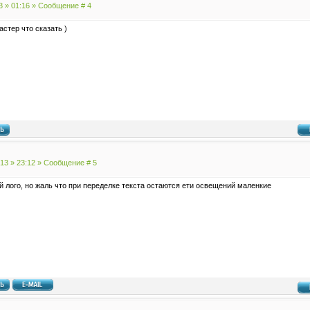
3 » 01:16 » Сообщение #
4
астер что сказать )
013 » 23:12 » Сообщение #
5
й лого, но жаль что при переделке текста остаются ети освещений маленкие