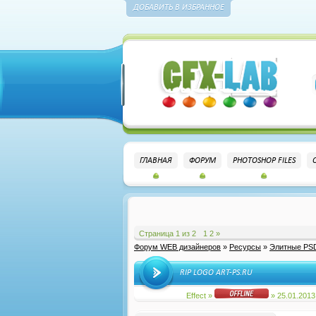
ДОБАВИТЬ В ИЗБРАННОЕ
ГЛАВНАЯ
ФОРУМ
PHOTOSHOP FILES
Страница
1
из
2
1
2
»
Форум WEB дизайнеров
»
Ресурсы
»
Элитные PS
RIP LOGO ART-PS.RU
Effect
»
» 25.01.2013