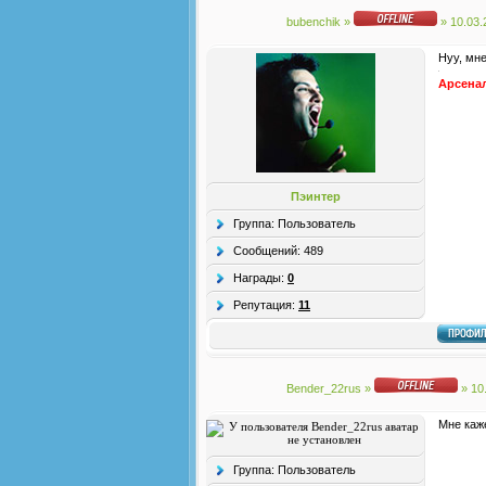
bubenchik
»
» 10.03.
Нуу, мне
Арсена
Пэинтер
Группа: Пользователь
Сообщений:
489
Награды:
0
Репутация:
11
Bender_22rus
»
» 10
Мне каж
Группа: Пользователь