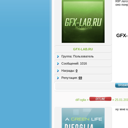
RIP лого
оно понр
GFX-
GFX-LAB.RU
Группа: Пользователь
Сообщений:
1016
Награды:
0
Репутация:
69
diFoglia
»
» 25.01.20
ну мне к