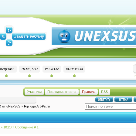
ОБЩЕНИЕ
HTML, SEO
РЕСУРСЫ
КОНКУРСЫ
Учасники
Последние ответы
Правила
RSS
D от uNexSuS
»
Rip logo Art-Ps.ru
 » 10:28 » Сообщение #
1