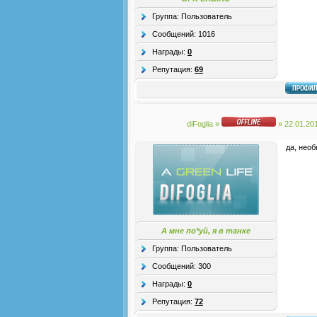
Группа: Пользователь
Сообщений:
1016
Награды:
0
Репутация:
69
diFoglia
»
» 22.01.20
да, необ
А мне по*уй, я в танке
Группа: Пользователь
Сообщений:
300
Награды:
0
Репутация:
72