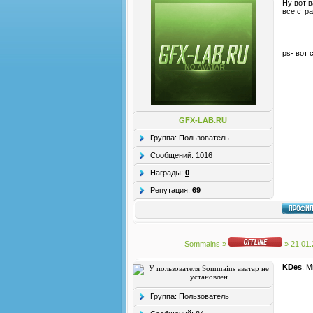
Ну вот 
все стр
ps- вот
GFX-LAB.RU
Группа: Пользователь
Сообщений:
1016
Награды:
0
Репутация:
69
Sommains
»
» 21.01
KDes
, 
Группа: Пользователь