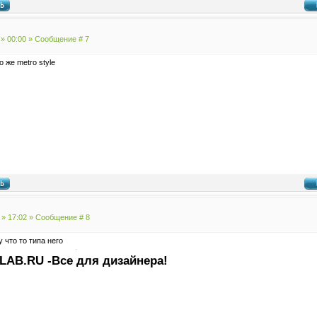
 » 00:00 » Сообщение #
7
о же metro style
 » 17:02 » Сообщение #
8
ну что то типа него
LAB.RU -Все для дизайнера!