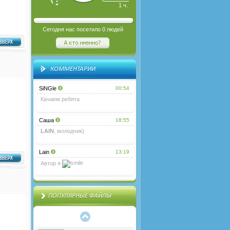
1 ч.
Сегодня нас посетило
0
людей
КОММЕНТАРИИ
SiNGle
00:54
Качаем ребята
Саша
18:55
psd вид коммент...
LAIN
, молодчик)
Lain
13:19
мини-чат для тв...
Автор я
Темный музыкаль...
ПОПУЛЯРНЫЕ ФАЙЛЫ
Элементы дизайн...