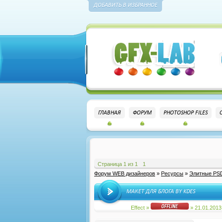
ДОБАВИТЬ В ИЗБРАННОЕ
ГЛАВНАЯ
ФОРУМ
PHOTOSHOP FILES
Страница
1
из
1
1
Форум WEB дизайнеров
»
Ресурсы
»
Элитные PS
МАКЕТ ДЛЯ БЛОГА BY KDES
Effect
»
» 21.01.2013