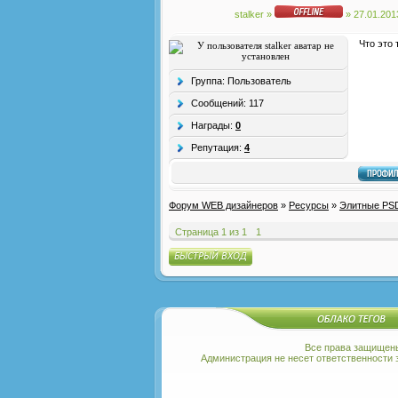
stalker
»
» 27.01.201
Что это 
Группа: Пользователь
Сообщений:
117
Награды:
0
Репутация:
4
Форум WEB дизайнеров
»
Ресурсы
»
Элитные PS
Страница
1
из
1
1
Все права защищен
Администрация не несет ответственности з