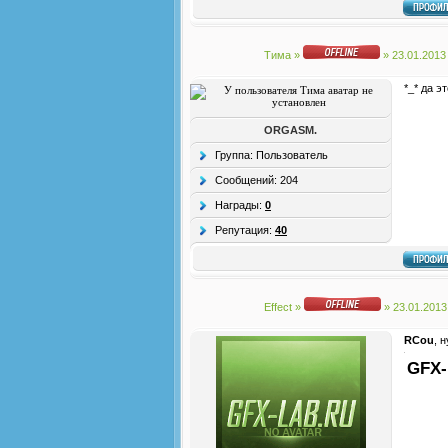
Тима
»
» 23.01.2013
*_* да эт
ORGASM.
Группа: Пользователь
Сообщений:
204
Награды:
0
Репутация:
40
Effect
»
» 23.01.2013
RCou
, 
GFX-