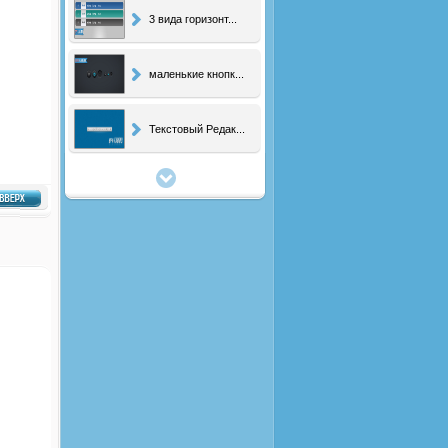
3 вида горизонт...
маленькие кнопк...
Текстовый Редак...
Набор элементов
Переключатель с...
Pack элементов ...
psd вид коммент...
мини-чат для тв...