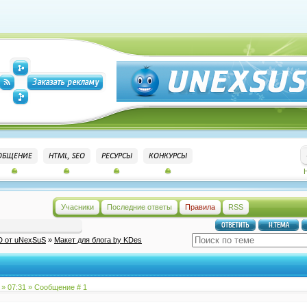
ОБЩЕНИЕ
HTML, SEO
РЕСУРСЫ
КОНКУРСЫ
Учасники
Последние ответы
Правила
RSS
D от uNexSuS
»
Макет для блога by KDes
 » 07:31 » Сообщение #
1