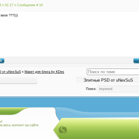
3 » 01:17 » Сообщение #
10
такое ???)))
D от uNexSuS
»
Макет для блога by KDes
Поиск:
ы!
а весь контент на сайте