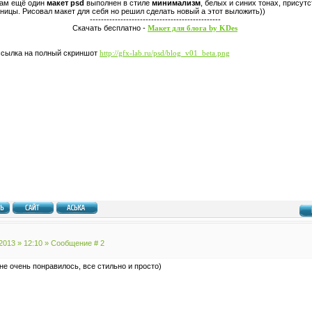
вам ещё один
макет psd
выполнен в стиле
минимализм
, белых и синих тонах, присут
аницы. Рисовал макет для себя но решил сделать новый а этот выложить))
-----------------------------------------------
Скачать бесплатно -
Макет для блога by KDes
 ссылка на полный скриншот
http://gfx-lab.ru/psd/blog_v01_beta.png
.2013 » 12:10 » Сообщение #
2
Мне очень понравилось, все стильно и просто)