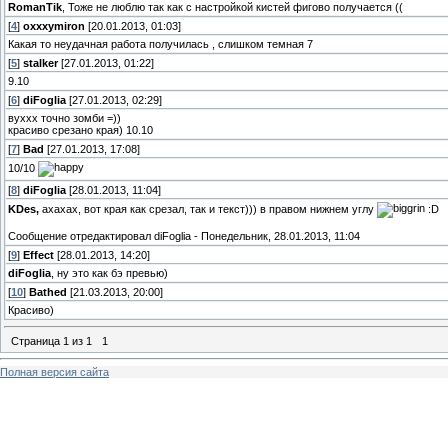
RomanTik
, Тоже не люблю так как с настройкой кистей фигово получается ((
[
4
]
oxxxymiron
[20.01.2013, 01:03]
Какая то неудачная работа получилась , слишком темная 7
[
5
]
stalker
[27.01.2013, 01:22]
9.10
[
6
]
diFoglia
[27.01.2013, 02:29]
вуххх точно зомби =))
красиво срезано края) 10.10
[
7
]
Bad
[27.01.2013, 17:08]
10/10
[
8
]
diFoglia
[28.01.2013, 11:04]
KDes,
ахахах, вот края как срезал, так и текст))) в правом нижнем углу
:D
Сообщение отредактировал
diFoglia
-
Понедельник, 28.01.2013, 11:04
[
9
]
Effect
[28.01.2013, 14:20]
diFoglia
, ну это как бэ превью)
[
10
]
Bathed
[21.03.2013, 20:00]
Красиво)
Страница
1
из
1
1
Полная версия сайта