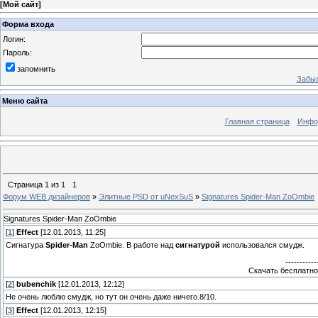
[
Мой сайт
]
Форма входа
Логин:
Пароль:
запомнить
Забыл
Меню сайта
Главная страница
Инфо
Страница
1
из
1
1
Форум WEB дизайнеров
»
Элитные PSD от uNexSuS
»
Signatures Spider-Man ZoOmbie
Signatures Spider-Man ZoOmbie
[
1
]
Effect
[12.01.2013, 11:25]
Сигнатура
Spider-Man
ZoOmbie. В работе над
сигнатурой
использовался смудж.
-----------
Скачать бесплатно
[
2
]
bubenchik
[12.01.2013, 12:12]
Не очень люблю смудж, но тут он очень даже ничего.8/10.
[
3
]
Effect
[12.01.2013, 12:15]